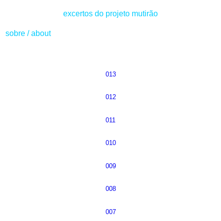
excertos do projeto mutirão
sobre
/
about
013
012
011
010
009
008
007